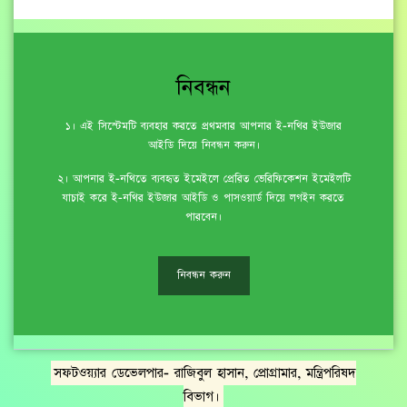
নিবন্ধন
১। এই সিস্টেমটি ব্যবহার করতে প্রথমবার আপনার ই-নথির ইউজার
আইডি দিয়ে নিবন্ধন করুন।
২। আপনার ই-নথিতে ব্যবহৃত ইমেইলে প্রেরিত ভেরিফিকেশন ইমেইলটি
যাচাই করে ই-নথির ইউজার আইডি ও পাসওয়ার্ড দিয়ে লগইন করতে
পারবেন।
নিবন্ধন করুন
সফটওয়্যার ডেভেলপার- রাজিবুল হাসান, প্রোগ্রামার, মন্ত্রিপরিষদ
বিভাগ।